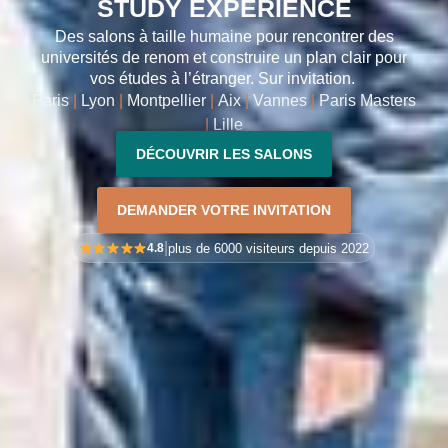
STUDY EXPERIENCE
Des salons à taille humaine pour rencontrer des
universités de renom et construire un plan clair pour
vos études à l’étranger. Sur invitation.
Paris
|
Lyon
|
Montpellier
|
Aix
|
Vannes
|
Paris Masters
|
Lille
DÉCOUVRIR LES SALONS
DEMANDER VOTRE INVITATION
|
plus de 6000 visiteurs depuis 2022
4.8